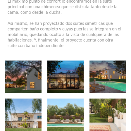
El máximo punto de confort lo encontramos en la suite
principal con una chimenea que se disfruta tanto desde la
cama, como desde la ducha.
Así mismo, se han proyectado dos suites simétricas que
comparten baño completo y cuyas puertas se integran en el
mobiliario, quedando oculto a la vista de cualquiera de las
habitaciones. Y, finalmente, el proyecto cuenta con otra
suite con baño independiente.