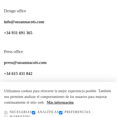
Design office
info@susannacots.com
+34 931 691 365
Press office
press@susannacots.com
+34 615 431 842
Utilizamos cookies para ofrecerte la mejor experiencia posible. También
Get inspired
nos permiten analizar el comportamiento de los usuarios para mejorar
continuamente el sitio web.
Más información
NECESARIAS
ANALÍTICAS
PREFERENCIAS
MARKETING