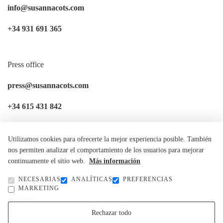
info@susannacots.com
+34 931 691 365
Press office
press@susannacots.com
+34 615 431 842
Utilizamos cookies para ofrecerte la mejor experiencia posible. También
Get inspired
nos permiten analizar el comportamiento de los usuarios para mejorar
continuamente el sitio web.
Más información
NECESARIAS
ANALÍTICAS
PREFERENCIAS
MARKETING
Aviso legal
Política de privacidad
Rechazar todo