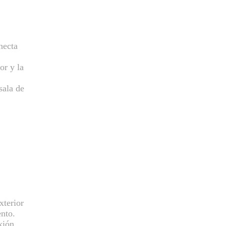
necta
or y la
sala de
xterior
nto.
xión