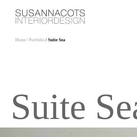
Home
/ Portfolio
/
Suite Sea
Suite Se